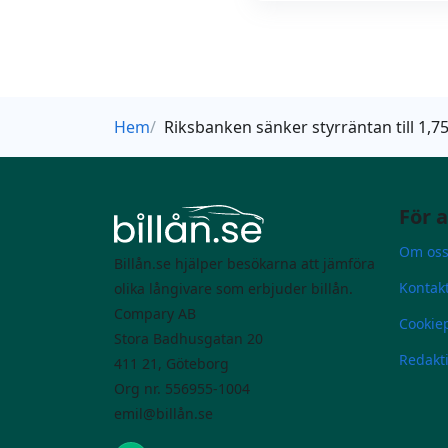
Hem
Riksbanken sänker styrräntan till 1,7
För 
Om os
Billån.se hjälper besökarna att jämföra
Kontak
olika långivare som erbjuder billån.
Compary AB
Cookiep
Stora Badhusgatan 20
Redakti
411 21, Göteborg
Org nr. 556955-1004
emil@billån.se