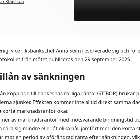
on Klaesson
 enig: vice riksbankschef Anna Seim reserverade sig och f
otokollet från mötet publiceras den 29 september 2025.
illån av sänkningen
 lån kopplade till bankernas rörliga räntor/STIBOR) brukar 
erna sjunker. Effekten kommer inte alltid direkt samma da
å korta marknadsräntor ökar.
 mer av marknadsräntor med motsvarande bindningstid och
n röra sig mindre eller åt olika håll jämfört med den korta 
 mot en period av oförändrad ränta efter sänkningen, vil