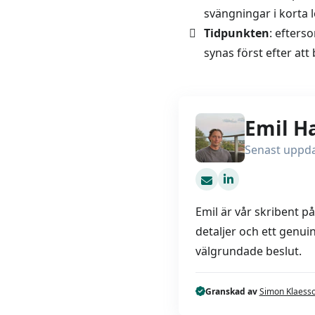
svängningar i korta l
Tidpunkten
: efters
synas först efter att
Emil H
Senast uppda
emil@billån.se
Emil är vår skribent p
detaljer och ett genuin
välgrundade beslut.
Granskad av
Simon Klaess