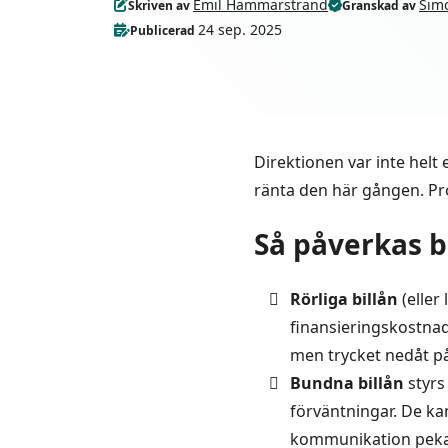
Emil Hammarstrand
Sim
Skriven av
Granskad av
24 sep. 2025
Publicerad
Direktionen var inte helt
ränta den här gången. Pr
Så påverkas b
Rörliga billån
(eller
finansieringskostnad
men trycket nedåt p
Bundna billån
styrs
förväntningar. De ka
kommunikation pekar