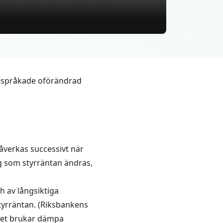
örespråkade oförändrad
påverkas successivt när
g som styrräntan ändras,
 av långsiktiga
styrräntan. (Riksbankens
ket brukar dämpa