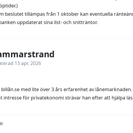
öptider.)
om beslutet tillämpas från 1 oktober kan eventuella ränteändr
 banken uppdaterat sina list- och snitträntor.
ammarstrand
terad 13 apr. 2026
å billån.se med lite över 3 års erfarenhet av lånemarknaden
t intresse för privatekonomi strävar han efter att hjälpa läs
on