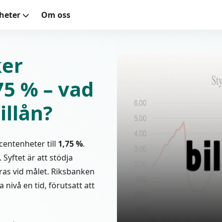
yheter
Om oss
ker
,75 % – vad
illån?
entenheter till
1,75 %
.
Syftet är att stödja
eras vid målet. Riksbanken
 nivå en tid, förutsatt att