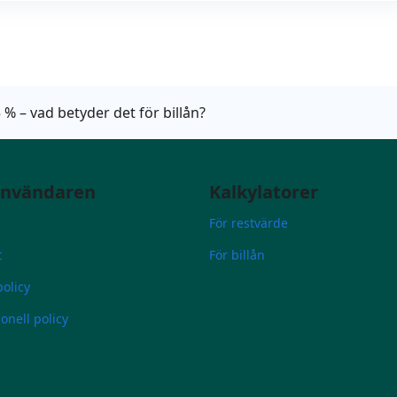
5 % – vad betyder det för billån?
användaren
Kalkylatorer
s
För restvärde
t
För billån
olicy
onell policy