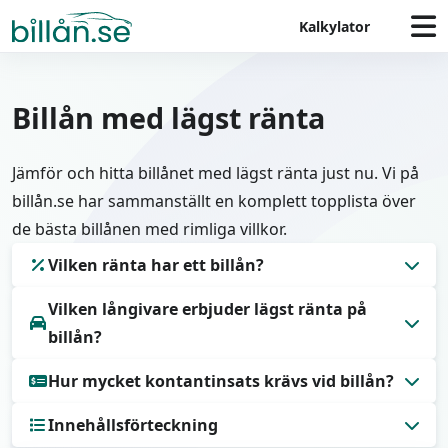
Kalkylator
Billån med lägst ränta
Jämför och hitta billånet med lägst ränta just nu. Vi på
billån.se har sammanställt en komplett topplista över
de bästa billånen med rimliga villkor.
Vilken ränta har ett billån?
Vilken långivare erbjuder lägst ränta på
Räntan på billån ligger idag mellan 4,50 - 9,40 %.
billån?
Hur mycket kontantinsats krävs vid billån?
Enklare
erbjuder lägst ränta för billån med start
från 4,50 % genom ett billån utan säkerhet.
Innehållsförteckning
För billån med bilen som säkerhet krävs minst 20 %