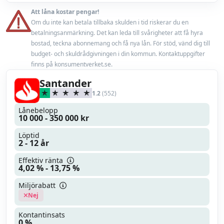
Endast bilhandlare
Nej
Att låna kostar pengar!
Minst 18 år
Om du inte kan betala tillbaka skulden i tid riskerar du en
Låneförsäkring
Nej
betalningsanmärkning. Det kan leda till svårigheter att få hyra
En fast inkomst från anställning eller pension
bostad, teckna abonnemang och få nya lån. För stöd, vänd dig till
Miljörabatt
budget- och skuldrådgivningen i din kommun. Kontaktuppgifter
Nej
finns på konsumentverket.se.
Max belåningsgrad
100 %
Santander
1.2
(552)
Uppläggningsavgift
588 kr
Lånebelopp
10 000 - 350 000 kr
Läs mer
Läs omdöme
Löptid
2 - 12 år
Effektiv ränta
4,02 % - 13,75 %
Miljörabatt
Nej
Kontantinsats
0 %