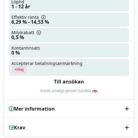
Löptid
1 - 12 år
Effektiv ränta
6,29 % - 14,53 %
Miljörabatt
0,5 %
Kontantinsats
0 %
Accepterar betalningsanmärkning
Nej
Till ansökan
Ansök smidigt genom Sambla
Mer information
Kreditupplysning
Krav
UC