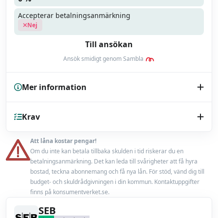
Accepterar betalningsanmärkning
Nej
Till ansökan
Ansök smidigt genom Sambla
Mer information
Kreditupplysning
Krav
UC
Endast bilhandlare
Nej
Att låna kostar pengar!
Minst 20 år
Om du inte kan betala tillbaka skulden i tid riskerar du en
Låneförsäkring
Ja
betalningsanmärkning. Det kan leda till svårigheter att få hyra
En fast inkomst från anställning eller pension
bostad, teckna abonnemang och få nya lån. För stöd, vänd dig till
Max belåningsgrad
100 %
budget- och skuldrådgivningen i din kommun. Kontaktuppgifter
Accepterar ej betalningsanmärkning
finns på konsumentverket.se.
Uppläggningsavgift
0 kr
SEB