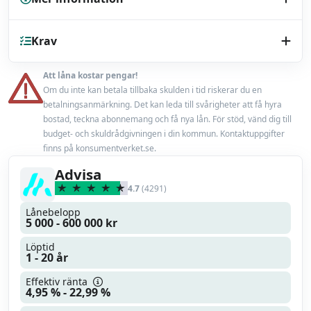
Kreditupplysning
Krav
UC
Endast bilhandlare
Nej
Att låna kostar pengar!
Minst 18 år
Om du inte kan betala tillbaka skulden i tid riskerar du en
Låneförsäkring
Ja
betalningsanmärkning. Det kan leda till svårigheter att få hyra
En fast inkomst från anställning eller pension
bostad, teckna abonnemang och få nya lån. För stöd, vänd dig till
Max belåningsgrad
100 %
budget- och skuldrådgivningen i din kommun. Kontaktuppgifter
Accepterar ej betalningsanmärkning
finns på konsumentverket.se.
Uppläggningsavgift
300 kr
Advisa
4.7
(4291)
Läs mer
Läs omdöme
Lånebelopp
5 000 - 600 000 kr
Löptid
1 - 20 år
Effektiv ränta
4,95 % - 22,99 %