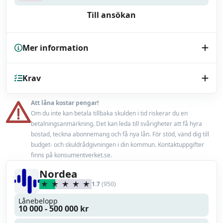
Till ansökan
Mer information
Kreditupplysning
Krav
UC
Endast bilhandlare
Nej
Att låna kostar pengar!
Minst 20 år
Om du inte kan betala tillbaka skulden i tid riskerar du en
Låneförsäkring
Ja
betalningsanmärkning. Det kan leda till svårigheter att få hyra
En fast inkomst från anställning eller pension
bostad, teckna abonnemang och få nya lån. För stöd, vänd dig till
Max belåningsgrad
100 %
budget- och skuldrådgivningen i din kommun. Kontaktuppgifter
Accepterar ej betalningsanmärkning
finns på konsumentverket.se.
Uppläggningsavgift
399 kr
Nordea
1.7
(950)
Läs mer
Läs omdöme
Lånebelopp
10 000 - 500 000 kr