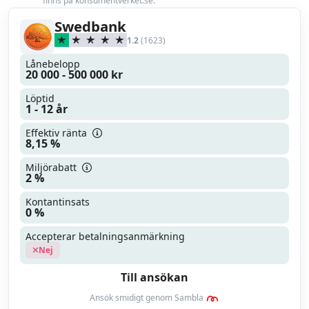
finns på konsumentverket.se.
Max belåningsgrad
100 %
Swedbank
1.2
(1623)
Uppläggningsavgift
0 kr
Lånebelopp
20 000 - 500 000 kr
Läs mer
Läs omdöme
Löptid
1 - 12 år
Effektiv ränta
8,15 %
Miljörabatt
2 %
Kontantinsats
0 %
Accepterar betalningsanmärkning
Nej
Till ansökan
Ansök smidigt genom Sambla