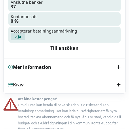
Anslutna banker
37
Kontantinsats
0 %
Accepterar betalningsanmärkning
Ja
Till ansökan
Mer information
Kreditupplysning
Krav
UC
Endast bilhandlare
Nej
Att låna kostar pengar!
Minst 18 år
Om du inte kan betala tillbaka skulden i tid riskerar du en
Låneförsäkring
Nej
betalningsanmärkning. Det kan leda till svårigheter att få hyra
En fast inkomst från anställning eller pension
bostad, teckna abonnemang och få nya lån. För stöd, vänd dig till
Miljörabatt
budget- och skuldrådgivningen i din kommun. Kontaktuppgifter
Nej