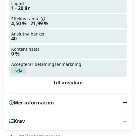
Löptid
1 - 20 år
Effektiv ränta
4,50 % - 21,99 %
Anslutna banker
40
Kontantinsats
0 %
Accepterar betalningsanmärkning
Ja
Till ansökan
Mer information
Kreditupplysning
Krav
UC
Endast bilhandlare
Nej