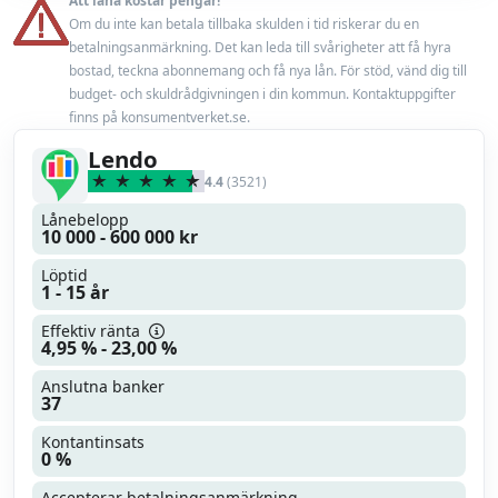
Att låna kostar pengar!
Minst 18 år
Om du inte kan betala tillbaka skulden i tid riskerar du en
Låneförsäkring
Nej
betalningsanmärkning. Det kan leda till svårigheter att få hyra
En fast inkomst från anställning eller pension
bostad, teckna abonnemang och få nya lån. För stöd, vänd dig till
Miljörabatt
budget- och skuldrådgivningen i din kommun. Kontaktuppgifter
Nej
finns på konsumentverket.se.
Max belåningsgrad
100 %
Lendo
4.4
(3521)
Uppläggningsavgift
0 kr
Lånebelopp
10 000 - 600 000 kr
Läs mer
Läs omdöme
Löptid
1 - 15 år
Effektiv ränta
4,95 % - 23,00 %
Anslutna banker
37
Kontantinsats
0 %
Accepterar betalningsanmärkning