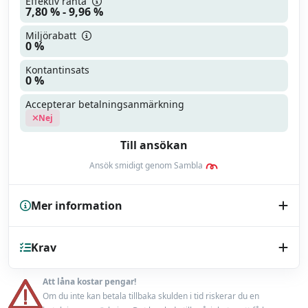
Effektiv ränta
7,80 % - 9,96 %
Miljörabatt
0 %
Kontantinsats
0 %
Accepterar betalningsanmärkning
Nej
Till ansökan
Ansök smidigt genom Sambla
Mer information
Kreditupplysning
Krav
UC
Endast bilhandlare
Nej
Att låna kostar pengar!
Minst 18 år
Om du inte kan betala tillbaka skulden i tid riskerar du en