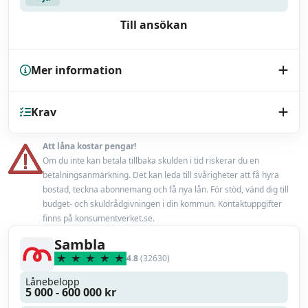
Till ansökan
Mer information
Kreditupplysning
Krav
UC
Endast bilhandlare
Nej
Att låna kostar pengar!
Minst 18 år
Om du inte kan betala tillbaka skulden i tid riskerar du en
Låneförsäkring
Nej
betalningsanmärkning. Det kan leda till svårigheter att få hyra
En fast inkomst från anställning eller pension
bostad, teckna abonnemang och få nya lån. För stöd, vänd dig till
Miljörabatt
budget- och skuldrådgivningen i din kommun. Kontaktuppgifter
Nej
finns på konsumentverket.se.
Max belåningsgrad
100 %
Sambla
4.8
(32630)
Uppläggningsavgift
400 kr
Lånebelopp
5 000 - 600 000 kr
Läs mer
Läs omdöme