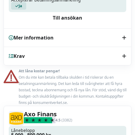
Ja
Till ansökan
Mer information
Kreditupplysning
Krav
UC
Endast bilhandlare
Nej
Att låna kostar pengar!
Minst 18 år
Om du inte kan betala tillbaka skulden i tid riskerar du en
Låneförsäkring
Ja
betalningsanmärkning. Det kan leda till svårigheter att få hyra
En fast inkomst från anställning eller pension
bostad, teckna abonnemang och få nya lån. För stöd, vänd dig till
Miljörabatt
budget- och skuldrådgivningen i din kommun. Kontaktuppgifter
Nej
finns på konsumentverket.se.
Max belåningsgrad
100 %
Axo Finans
4.5
(3382)
Uppläggningsavgift
0 kr
Lånebelopp