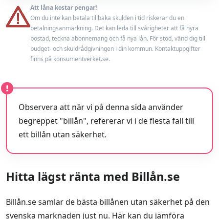
Endast bilhandlare
Nej
Att låna kostar pengar!
Minst 18 år
Om du inte kan betala tillbaka skulden i tid riskerar du en
Låneförsäkring
Ja
betalningsanmärkning. Det kan leda till svårigheter att få hyra
En fast inkomst från anställning eller pension
bostad, teckna abonnemang och få nya lån. För stöd, vänd dig till
Max belåningsgrad
100 %
budget- och skuldrådgivningen i din kommun. Kontaktuppgifter
Accepterar ej betalningsanmärkning
finns på konsumentverket.se.
Uppläggningsavgift
525 kr
Läs mer
Läs omdöme
Observera att när vi på denna sida använder
begreppet "billån", refererar vi i de flesta fall till
ett billån utan säkerhet.
Hitta lägst ränta med Billån.se
Billån.se samlar de bästa billånen utan säkerhet på den
svenska marknaden just nu. Här kan du jämföra