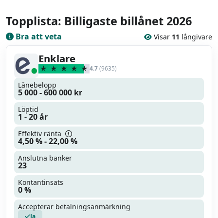
Topplista: Billigaste billånet 2026
Bra att veta
Visar
11
långivare
Enklare
4.7
(9635)
Lånebelopp
5 000 - 600 000 kr
Löptid
1 - 20 år
Effektiv ränta
4,50 % - 22,00 %
Anslutna banker
23
Kontantinsats
0 %
Accepterar betalningsanmärkning
Ja