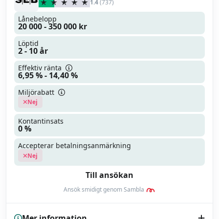
1.4
(737)
Läs mer
Läs omdöme
Lånebelopp
20 000 - 350 000 kr
Löptid
2 - 10 år
Effektiv ränta
6,95 % - 14,40 %
Miljörabatt
Nej
Kontantinsats
0 %
Accepterar betalningsanmärkning
Nej
Till ansökan
Ansök smidigt genom Sambla
Mer information