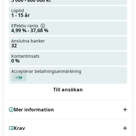
5 000 - 800 000 kr
Läs mer
Läs omdöme
Löptid
1 - 15 år
Effektiv ränta
4,99 % - 37,68 %
Anslutna banker
32
Kontantinsats
0 %
Accepterar betalningsanmärkning
Ja
Till ansökan
Mer information
Kreditupplysning
Krav
UC