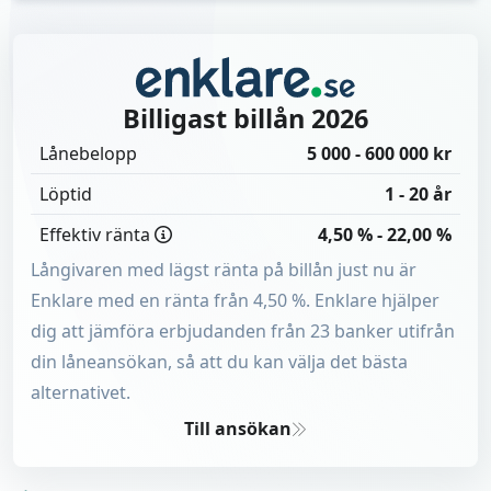
kontantinsats. För billån utan säkerhet (privatlån),
Billigast billån 2026
finns inget krav på kontantinsats.
Topplista: Billigaste billånet 2026
Hitta lägst ränta med Billån.se
Billigast billån 2026
Vad tycker besökarna om oss?
Vilken ränta kan jag få på mitt billån?
Lånebelopp
5 000 - 600 000 kr
Krav för att få ta ett billån
Löptid
1 - 20 år
Tips för att sänka räntan på ditt billån
Effektiv ränta
4,50 % - 22,00 %
Billånet med lägst ränta just nu
Långivaren med lägst ränta på billån just nu är
Räkna på ditt nya billån
Enklare med en ränta från 4,50 %. Enklare hjälper
Se vilken ränta du kan få på billån
dig att jämföra erbjudanden från 23 banker utifrån
Olika typer av billån
din låneansökan, så att du kan välja det bästa
Välj rätt amorteringsform för ditt billån
alternativet.
Fördelar och nackdelar med ett billån
Att tänka på innan man tar ett billån
Till ansökan
Vanliga misstag att undvika
Vill du lära dig mer om billån?