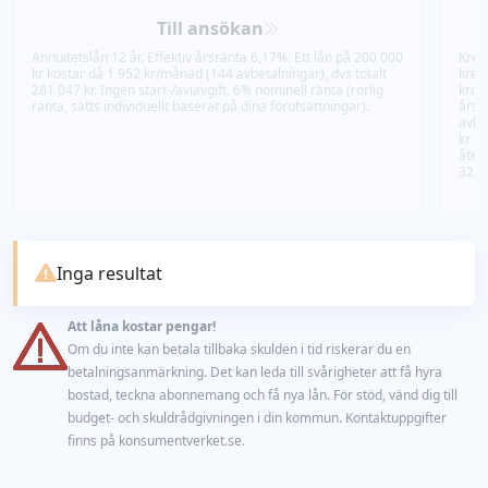
Till ansökan
Annuitetslån 12 år. Effektiv årsränta 6,17%. Ett lån på 200 000
Kred
kr kostar då 1 952 kr/månad (144 avbetalningar), dvs totalt
kred
281 047 kr. Ingen start-/aviavgift. 6% nominell ränta (rörlig
kron
ränta, sätts individuellt baserat på dina förutsättningar).
årsr
avbe
kr sa
återb
32,8
Inga resultat
Att låna kostar pengar!
Om du inte kan betala tillbaka skulden i tid riskerar du en
betalningsanmärkning. Det kan leda till svårigheter att få hyra
bostad, teckna abonnemang och få nya lån. För stöd, vänd dig till
budget- och skuldrådgivningen i din kommun. Kontaktuppgifter
finns på konsumentverket.se.