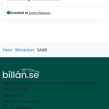
Granskad av
Simon Klaesson
Hem
Bilmärken
SAAB
Billån.se hjälper besökarna att jämföra olika långivare som
erbjuder billån.
Compary AB
Stora Badhusgatan 20
411 21, Göteborg