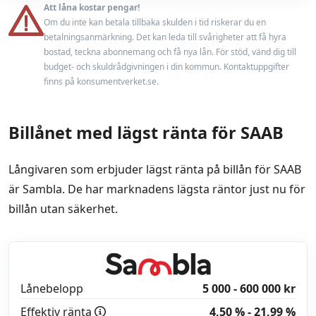
Endast bilhandlare
Nej
Att låna kostar pengar!
Minst 20 år
Om du inte kan betala tillbaka skulden i tid riskerar du en
Låneförsäkring
Ja
betalningsanmärkning. Det kan leda till svårigheter att få hyra
En fast inkomst från anställning eller pension
bostad, teckna abonnemang och få nya lån. För stöd, vänd dig till
Max belåningsgrad
100 %
budget- och skuldrådgivningen i din kommun. Kontaktuppgifter
Accepterar ej betalningsanmärkning
finns på konsumentverket.se.
Uppläggningsavgift
0 kr
Billånet med lägst ränta för SAAB
Läs mer
Läs omdöme
Långivaren som erbjuder lägst ränta på billån för SAAB
är Sambla. De har marknadens lägsta räntor just nu för
billån utan säkerhet.
Lånebelopp
5 000 - 600 000 kr
Effektiv ränta
4,50 % - 21,99 %