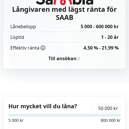
3
Lendo
Långivaren med lägst ränta för
4
Axo Finans
SAAB
Lånebelopp
5 000 - 600 000 kr
Löptid
1 - 20 år
Effektiv ränta
4,50 % - 21,99 %
Till ansökan
Hur mycket vill du låna?
kr
5 000
kr
800 000
kr