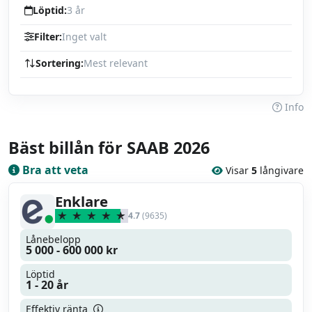
Löptid:
3 år
Filter:
Inget valt
Sortering:
Mest relevant
Info
Bäst billån för SAAB 2026
Bra att veta
Visar
5
långivare
Enklare
4.7
(9635)
Lånebelopp
5 000 - 600 000 kr
Löptid
1 - 20 år
Effektiv ränta