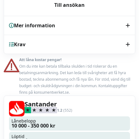
Till ansökan
Mer information
Kreditupplysning
Krav
UC
Endast bilhandlare
Nej
Att låna kostar pengar!
Minst 18 år
Om du inte kan betala tillbaka skulden i tid riskerar du en
Låneförsäkring
Nej
betalningsanmärkning. Det kan leda till svårigheter att få hyra
En fast inkomst från anställning eller pension
bostad, teckna abonnemang och få nya lån. För stöd, vänd dig till
Miljörabatt
budget- och skuldrådgivningen i din kommun. Kontaktuppgifter
Nej
finns på konsumentverket.se.
Max belåningsgrad
100 %
Santander
1.2
(552)
Uppläggningsavgift
588 kr
Lånebelopp
10 000 - 350 000 kr
Läs mer
Läs omdöme
Löptid