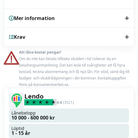
Mer information
Kreditupplysning
Krav
UC
Endast bilhandlare
Nej
Att låna kostar pengar!
Minst 18 år
Om du inte kan betala tillbaka skulden i tid riskerar du en
Låneförsäkring
Nej
betalningsanmärkning. Det kan leda till svårigheter att få hyra
En fast inkomst från anställning eller pension
bostad, teckna abonnemang och få nya lån. För stöd, vänd dig till
Miljörabatt
budget- och skuldrådgivningen i din kommun. Kontaktuppgifter
Nej
finns på konsumentverket.se.
Max belåningsgrad
100 %
Lendo
4.4
(3521)
Uppläggningsavgift
0 kr
Lånebelopp
10 000 - 600 000 kr
Läs mer
Läs omdöme
Löptid
1 - 15 år