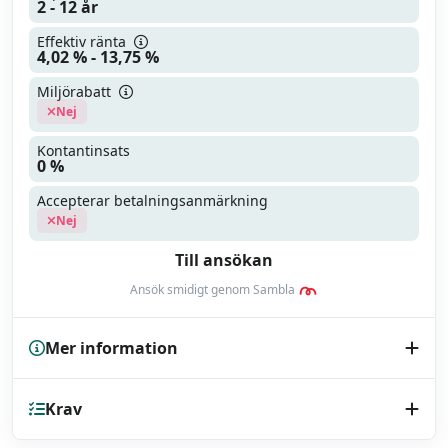
2 - 12 år
Effektiv ränta
4,02 % - 13,75 %
Miljörabatt
Nej
Kontantinsats
0 %
Accepterar betalningsanmärkning
Nej
Till ansökan
Ansök smidigt genom Sambla
Mer information
Kreditupplysning
Krav
UC