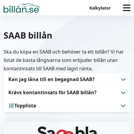
Kalkylator
SAAB billån
Ska du köpa en SAAB och behöver ta ett billån? Vi har
listat de bästa långivarna som erbjuder billån utan
kontantinsats till SAAB med lägst ränta.
Kan jag låna till en begagnad SAAB?
Krävs kontantinsats för SAAB billån?
Ja, det går att låna till en begagnad SAAB genom ett
billån utan säkerhet (privatlån). Se topplistan
Topplista
Lånar du genom en bilhandlare krävs det 20 %
nedan.
kontantinsats, tar du istället ett privatlån kan du
1
Enklare
låna hela bilens värde. Vi skriver mer om vilken
2
Sambla
låneform som passar dig bäst längre ner på sidan.