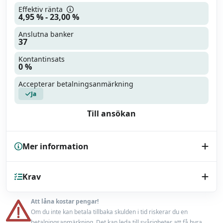
Effektiv ränta
4,95 % - 23,00 %
Anslutna banker
37
Kontantinsats
0 %
Accepterar betalningsanmärkning
Ja
Till ansökan
Mer information
Kreditupplysning
Krav
UC
Endast bilhandlare
Nej
Att låna kostar pengar!
Minst 18 år
Om du inte kan betala tillbaka skulden i tid riskerar du en
Låneförsäkring
Ja
betalningsanmärkning. Det kan leda till svårigheter att få hyra