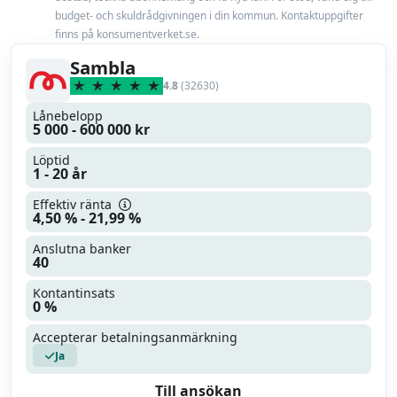
Miljörabatt
budget- och skuldrådgivningen i din kommun. Kontaktuppgifter
Nej
finns på konsumentverket.se.
Max belåningsgrad
100 %
Sambla
4.8
(32630)
Uppläggningsavgift
400 kr
Lånebelopp
5 000 - 600 000 kr
Läs mer
Läs omdöme
Löptid
1 - 20 år
Effektiv ränta
4,50 % - 21,99 %
Anslutna banker
40
Kontantinsats
0 %
Accepterar betalningsanmärkning
Ja
Till ansökan