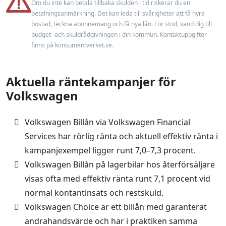
Om du inte kan betala tillbaka skulden i tid riskerar du en
Låneförsäkring
Ja
betalningsanmärkning. Det kan leda till svårigheter att få hyra
En fast inkomst från anställning eller pension
bostad, teckna abonnemang och få nya lån. För stöd, vänd dig till
Miljörabatt
budget- och skuldrådgivningen i din kommun. Kontaktuppgifter
Nej
finns på konsumentverket.se.
Max belåningsgrad
100 %
Aktuella räntekampanjer för
Uppläggningsavgift
0 kr
Volkswagen
Läs mer
Läs omdöme
Volkswagen Billån via Volkswagen Financial
Services har rörlig ränta och aktuell effektiv ränta i
kampanjexempel ligger runt 7,0–7,3 procent.
Volkswagen Billån på lagerbilar hos återförsäljare
visas ofta med effektiv ränta runt 7,1 procent vid
normal kontantinsats och restskuld.
Volkswagen Choice är ett billån med garanterat
andrahandsvärde och har i praktiken samma