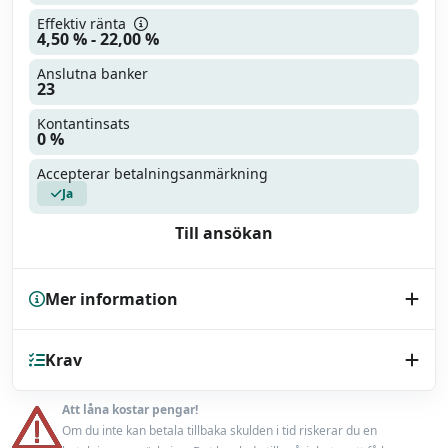
Effektiv ränta
4,50 % - 22,00 %
Anslutna banker
23
Kontantinsats
0 %
Accepterar betalningsanmärkning
Ja
Till ansökan
Mer information
Kreditupplysning
Krav
UC
Endast bilhandlare
Nej
Att låna kostar pengar!
Minst 18 år
Om du inte kan betala tillbaka skulden i tid riskerar du en