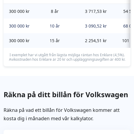
300 000 kr
8 år
3 717,53 kr
54 56
300 000 kr
10 år
3 090,52 kr
68 06
300 000 kr
15 år
2 254,51 kr
101 8
I exemplet har vi utgått från lägsta möjliga räntan hos Enklare (4,5%).
Avikostnaden hos Enklare är 20 kr och uppläggningsavgiften är 400 kr.
Räkna på ditt billån för Volkswagen
Räkna på vad ett billån för Volkswagen kommer att
kosta dig i månaden med vår kalkylator.