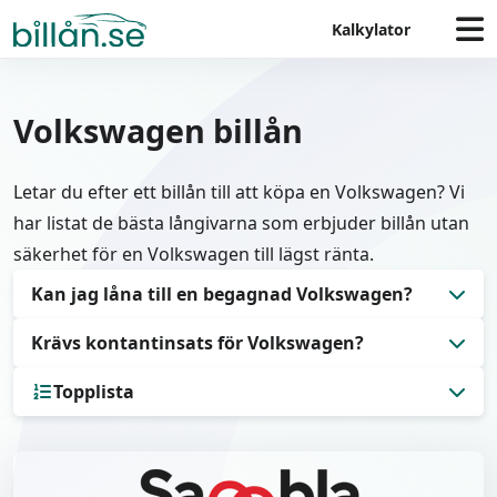
Kalkylator
Volkswagen billån
Letar du efter ett billån till att köpa en Volkswagen? Vi
har listat de bästa långivarna som erbjuder billån utan
säkerhet för en Volkswagen till lägst ränta.
Kan jag låna till en begagnad Volkswagen?
Krävs kontantinsats för Volkswagen?
Ja det går att låna till en begagnad Volkswagen
genom ett billån utan säkerhet (privatlån). Se
Topplista
Lånar du genom en bilhandlare krävs det 20 %
topplistan nedan.
kontantinsats, tar du istället ett privatlån kan du
1
Enklare
låna hela bilens värde. Vi skriver mer om vilken
2
Sambla
låneform som passar dig bäst längre ner på sidan.