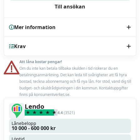
Till ansökan
Mer information
Kreditupplysning
Krav
UC
Endast bilhandlare
Nej
Att låna kostar pengar!
Minst 18 år
Om du inte kan betala tillbaka skulden i tid riskerar du en
Låneförsäkring
Nej
betalningsanmärkning. Det kan leda till svårigheter att få hyra
En fast inkomst från anställning eller pension
bostad, teckna abonnemang och få nya lån. För stöd, vänd dig till
Miljörabatt
budget- och skuldrådgivningen i din kommun. Kontaktuppgifter
Nej
finns på konsumentverket.se.
Max belåningsgrad
100 %
Lendo
4.4
(3521)
Uppläggningsavgift
0 kr
Lånebelopp
10 000 - 600 000 kr
Läs mer
Läs omdöme
Löptid