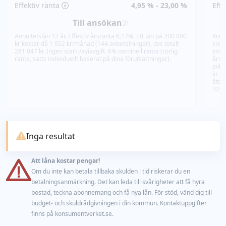
Effektiv ränta
4,95 % - 23,00 %
Effe
Till ansökan
Annuitetslån 12 år. Effektiv årsränta 6,17%. Ett lån på 200 000
Kred
kr kostar då 1 952 kr/månad (144 avbetalningar), dvs totalt
kred
281 047 kr. Ingen start-/aviavgift. 6% nominell ränta (rörlig
kron
ränta, sätts individuellt baserat på dina förutsättningar).
årsr
avbe
kr sa
återb
32,8
Inga resultat
Att låna kostar pengar!
Om du inte kan betala tillbaka skulden i tid riskerar du en
betalningsanmärkning. Det kan leda till svårigheter att få hyra
bostad, teckna abonnemang och få nya lån. För stöd, vänd dig till
budget- och skuldrådgivningen i din kommun. Kontaktuppgifter
finns på konsumentverket.se.