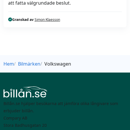
att fatta välgrundade beslut.
Granskad av
Simon Klaesson
Hem
Bilmärken
Volkswagen
Billån.se hjälper besökarna att jämföra olika långivare som
erbjuder billån.
Compary AB
Stora Badhusgatan 20