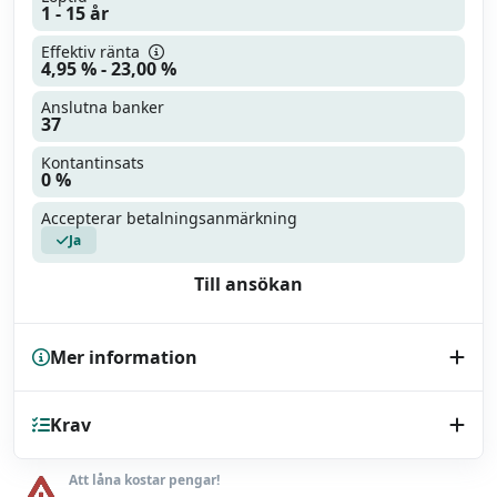
1 - 15 år
Effektiv ränta
4,95 % - 23,00 %
Anslutna banker
37
Kontantinsats
0 %
Accepterar betalningsanmärkning
Ja
Till ansökan
Mer information
Kreditupplysning
Krav
UC
Endast bilhandlare
Nej
Att låna kostar pengar!
Minst 18 år