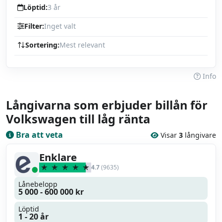
Löptid:
3 år
Filter:
Inget valt
Sortering:
Mest relevant
Info
Långivarna som erbjuder billån för
Volkswagen till låg ränta
Bra att veta
Visar
3
långivare
Enklare
4.7
(9635)
Lånebelopp
5 000 - 600 000 kr
Löptid
1 - 20 år